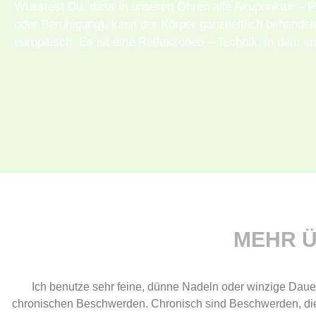
Wusstest Du, dass in unseren Ohren alle Akupunktur – Pu
oder Beruhigung), kann der Körper ganzheitlich behandel
europäisch. Es ist eine Reflexzonen – Technik, in dem «n
MEHR 
Ich benutze sehr feine, dünne Nadeln oder winzige Dau
chronischen Beschwerden. Chronisch sind Beschwerden, die 