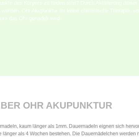
nkte des Körpers zu finden sind? Durch Aktivierung dieser 
t werden. Ohr Akupunktur ist keine chinesische Therapie, s
ur» das Ohr genadelt wird.
ÜBER OHR AKUPUNKTUR
ernadeln, kaum länger als 1mm. Dauernadeln eignen sich herv
länger als 4 Wochen bestehen. Die Dauernädelchen werden mit 