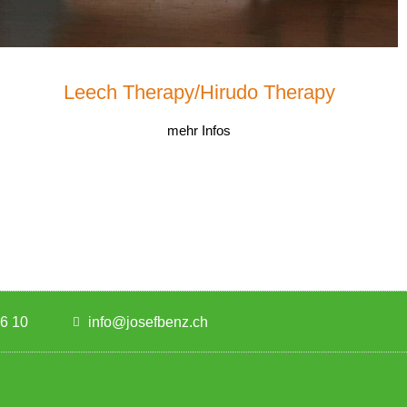
Leech Therapy/Hirudo Therapy
mehr Infos
46 10
info@josefbenz.ch